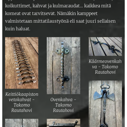
kolkuttimet, kahvat ja kulmaraudat... kaikkea mitä
komeat ovat tarvitsevat. Nämäkin kamppeet
valmistetaan mittatilaustyönä eli saat juuri sellaisen
kuin haluat.
Käärmeovenkah
va - Takomo
Rautahovi
Keittiökaapiston
Ovenkahva -
vetokahvat -
Takomo
Takomo
Rautahovi
Rautahovi