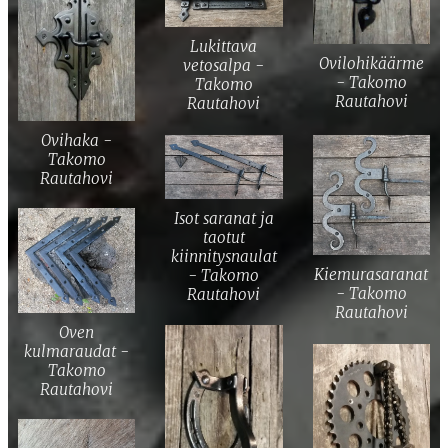
Lukittava
Ovilohikäärme
vetosalpa -
- Takomo
Takomo
Rautahovi
Rautahovi
Ovihaka -
Takomo
Rautahovi
Isot saranat ja
taotut
kiinnitysnaulat
Kiemurasaranat
- Takomo
- Takomo
Rautahovi
Rautahovi
Oven
kulmaraudat -
Takomo
Rautahovi